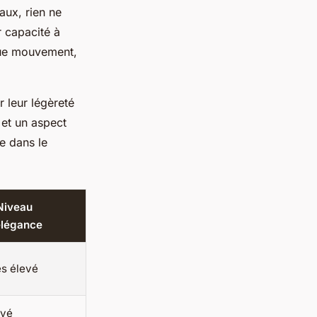
aux, rien ne
r capacité à
que mouvement,
 leur légèreté
 et un aspect
e dans le
Niveau
élégance
ès élevé
evé