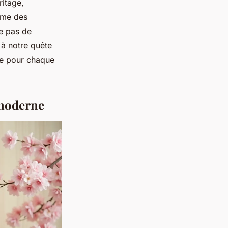
ritage,
omme des
te pas de
 à notre quête
ode pour chaque
 moderne