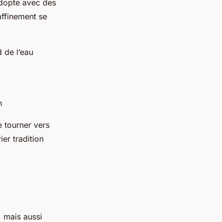
’adopte avec des
affinement se
 de l’eau
n
e tourner vers
er tradition
, mais aussi