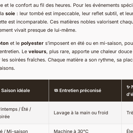
e et le confort au fil des heures. Pour les événements spéci
la
soie
: leur tombé est impeccable, leur reflet subtil, et leu
uette est incomparable. Ces matières nobles valorisent cha
ement vivait presque de lui-même.
oton
et le
polyester
s’imposent en été ou en mi-saison, pour
d’entretien. Le
velours
, plus rare, apporte une chaleur douce
r les soirées fraîches. Chaque matière a son rythme, sa plac
aisons.
✨ 
️ Saison idéale
🧼 Entretien préconisé
d'
intemps / Été /
Lavage à la main ou froid
Tr
oirée
té / Mi-saison
Machine à 30°C
Él