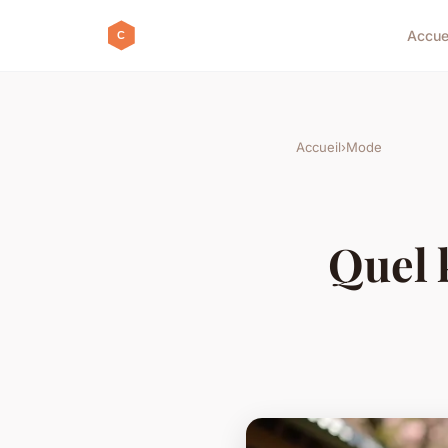
Accue
Accueil
›
Mode
Quel 