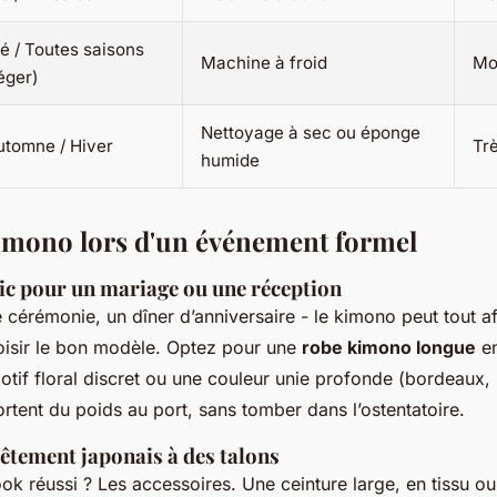
té / Toutes saisons
Machine à froid
Mo
éger)
Nettoyage à sec ou éponge
utomne / Hiver
Tr
humide
kimono lors d'un événement formel
hic pour un mariage ou une réception
cérémonie, un dîner d’anniversaire - le kimono peut tout af
oisir le bon modèle. Optez pour une
robe kimono longue
en
otif floral discret ou une couleur unie profonde (bordeaux, 
rtent du poids au port, sans tomber dans l’ostentatoire.
êtement japonais à des talons
ook réussi ? Les accessoires. Une ceinture large, en tissu ou 