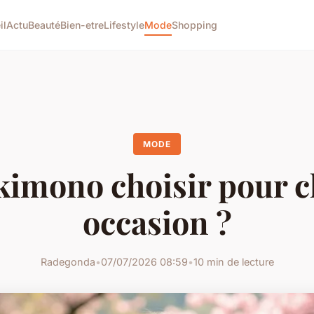
il
Actu
Beauté
Bien-etre
Lifestyle
Mode
Shopping
MODE
kimono choisir pour 
occasion ?
Radegonda
•
07/07/2026 08:59
•
10 min de lecture