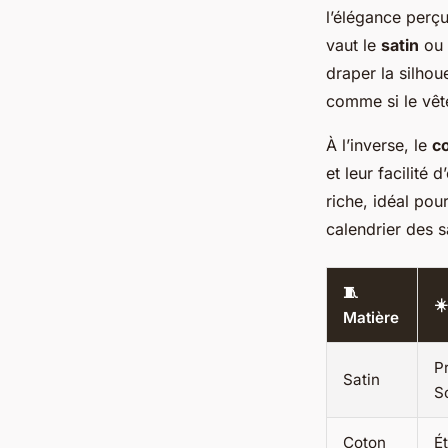
l’élégance perçu
vaut le
satin
ou 
draper la silho
comme si le vêt
À l’inverse, le
c
et leur facilité 
riche, idéal pou
calendrier des s
🧵
☀
Matière
Pr
Satin
S
Coton
É