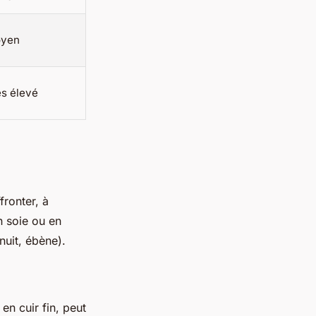
yen
ès élevé
fronter, à
 soie ou en
nuit, ébène).
en cuir fin, peut