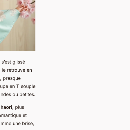
s’est glissé
 le retrouve en
e, presque
coupe en
T
souple
andes ou petites.
 haori
, plus
romantique et
comme une brise,