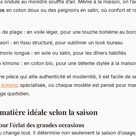
qui ondule au moindre souffle d’air. Même à la maison, on l
os
en coton doux ou des peignoirs en satin, où confort et r
 de plage
: en voile léger, pour une touche bohème au bord
aori
: en tissu structuré, pour sublimer un look bureau
imono longue
: en soie ou satin, pour les dîners habillés
a kimono
: en coton bio, pour une détente stylée à la maiso
e pièce qui allie authenticité et modernité, il est facile de s
e kimono
spécialisée, où chaque modèle est pensé pour mari
ge quotidien.
matière idéale selon la saison
pour l'éclat des grandes occasions
u change tout. Il détermine non seulement la saison d’usage