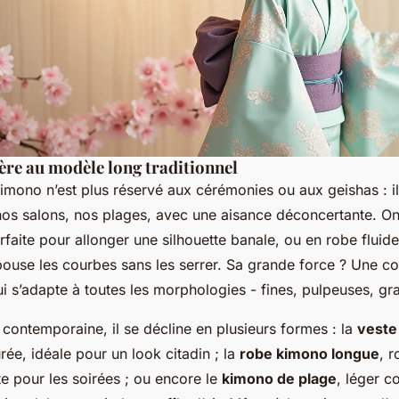
gère au modèle long traditionnel
kimono n’est plus réservé aux cérémonies ou aux geishas : il 
nos salons, nos plages, avec une aisance déconcertante. On
rfaite pour allonger une silhouette banale, ou en robe fluid
pouse les courbes sans les serrer. Sa grande force ? Une 
i s’adapte à toutes les morphologies - fines, pulpeuses, gr
contemporaine, il se décline en plusieurs formes : la
veste
urée, idéale pour un look citadin ; la
robe kimono longue
, 
te pour les soirées ; ou encore le
kimono de plage
, léger 