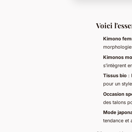
Voici l'esse
Kimono fe
morphologies 
Kimonos mo
s’intègrent e
Tissus bio
: 
pour un styl
Occasion sp
des talons po
Mode japona
tendance et 