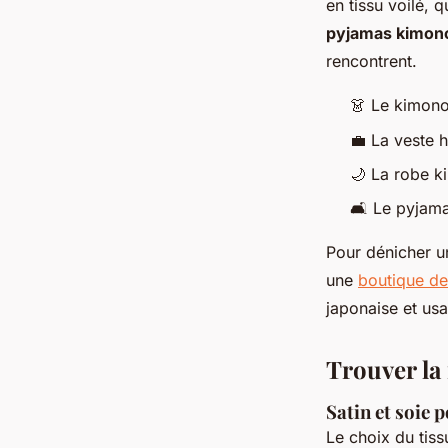
en tissu voilé, 
pyjamas kimon
rencontrent.
👗
Le kimono
💼
La veste h
🌙
La robe k
🛋️
Le pyjam
Pour dénicher un
une
boutique d
japonaise et usa
Trouver la 
Satin et soie 
Le choix du tiss